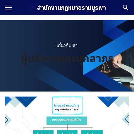
Skip
สำนักงานกฏหมายรามบูรพา
to
Search
content
for:
รก
เกี่ยวกับเรา
กับเรา
ผู้บริหารและบุคลากร
ัศน์และพันธกิจ
ือรับรอง
ิหารและบุคลากร
บรองการดำเนินงานธุรกิจ
งาน