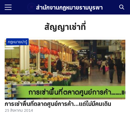
Skip
สำนักงานกฏหมายรามบูรพา
to
Search
content
for:
สัญญาเช่าที่
รก
กฎหมายน่ารู้
กับเรา
ัศน์และพันธกิจ
ือรับรอง
ิหารและบุคลากร
บรองการดำเนินงานธุรกิจ
งาน
การเช่าพื้นที่ตลาดศูนย์การค้า…แต่ไม่มีคนเดิน
25 สิงหาคม 2014