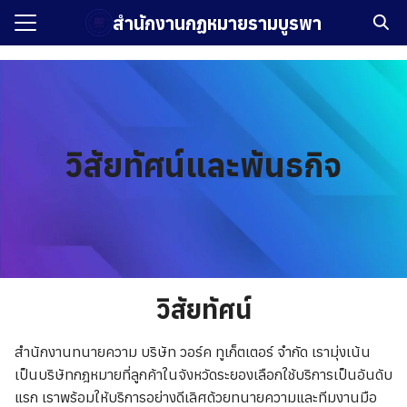
Skip
สำนักงานกฏหมายรามบูรพา
to
Search
content
for:
รก
กับเรา
วิสัยทัศน์และพันธกิจ
ทัศน์และพันธกิจ
ือรับรอง
ิหารและบุคลากร
บรองการดำเนินงานธุรกิจ
วิสัยทัศน์
งาน
สำนักงานทนายความ บริษัท วอร์ค ทูเก็ตเตอร์ จำกัด เรามุ่งเน้น
เป็นบริษัทกฎหมายที่ลูกค้าในจังหวัดระยองเลือกใช้บริการเป็นอันดับ
แรก เราพร้อมให้บริการอย่างดีเลิศด้วยทนายความและทีมงานมือ