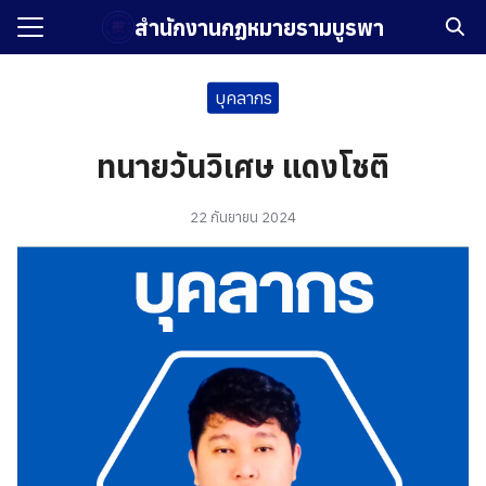
Skip
สำนักงานกฏหมายรามบูรพา
to
Search
content
for:
บุคลากร
รก
ทนายวันวิเศษ แดงโชติ
กับเรา
22 กันยายน 2024
ัศน์และพันธกิจ
ือรับรอง
ิหารและบุคลากร
บรองการดำเนินงานธุรกิจ
งาน