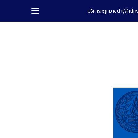
Skip
บริการ
กฎหมายน่ารู้
สำนัก
to
content
Se
fo
รก
กับเรา
ัศน์และพันธกิจ
ือรับรอง
ิหารและบุคลากร
บรองการดำเนินงานธุรกิจ
งาน