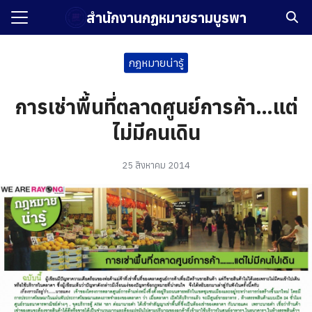
Skip
สำนักงานกฏหมายรามบูรพา
to
Search
content
for:
กฎหมายน่ารู้
รก
การเช่าพื้นที่ตลาดศูนย์การค้า…แต่
กับเรา
ไม่มีคนเดิน
ัศน์และพันธกิจ
25 สิงหาคม 2014
ือรับรอง
ิหารและบุคลากร
บรองการดำเนินงานธุรกิจ
งาน